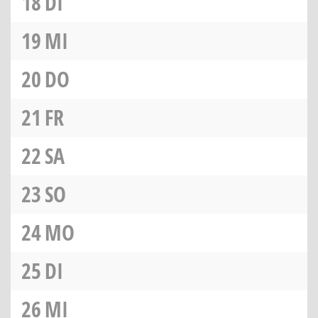
18
DI
19
MI
20
DO
21
FR
22
SA
23
SO
24
MO
25
DI
26
MI