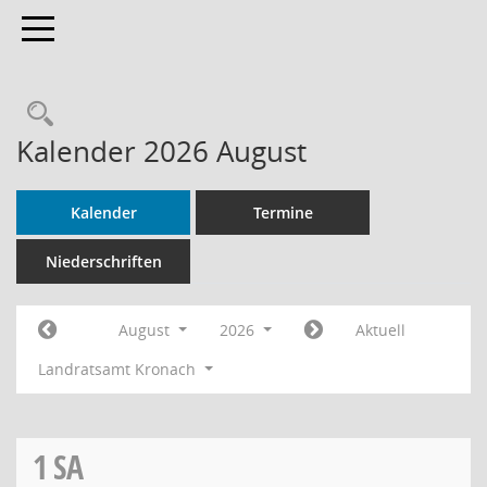
Toggle navigation
Rechercheauswahl
Kalender 2026 August
Kalender
Termine
Niederschriften
August
2026
Aktuell
Landratsamt Kronach
1
SA