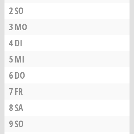
2
SO
3
MO
4
DI
5
MI
6
DO
7
FR
8
SA
9
SO